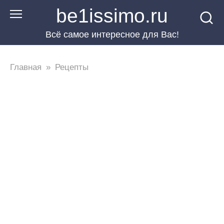
Перейти
be1issimo.ru
к
Всё самое интересное для Вас!
контенту
Главная
»
Рецепты