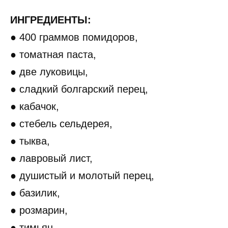
ИНГРЕДИЕНТЫ:
● 400 граммов помидоров,
● томатная паста,
● две луковицы,
● сладкий болгарский перец,
● кабачок,
● стебель сельдерея,
● тыква,
● лавровый лист,
● душистый и молотый перец,
● базилик,
● розмарин,
● тимьян,