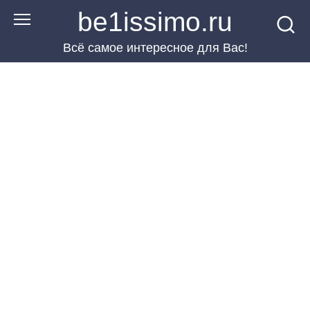
Перейти
be1issimo.ru
к
Всё самое интересное для Вас!
контенту