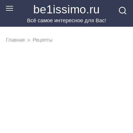
Перейти
be1issimo.ru
к
Всё самое интересное для Вас!
контенту
Главная
»
Рецепты