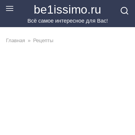
Перейти
be1issimo.ru
к
Всё самое интересное для Вас!
контенту
Главная
»
Рецепты