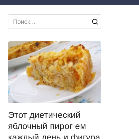
Search
for:
Этот диетический
яблочный пирог ем
каждый день и фигура