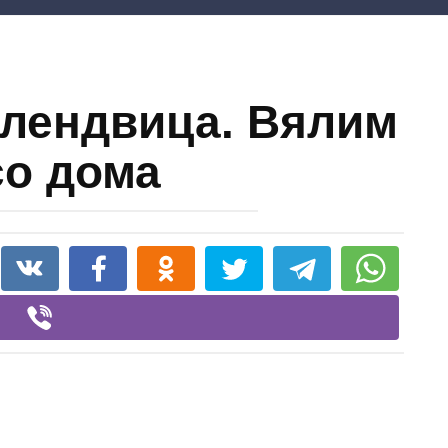
лендвица. Вялим
о дома