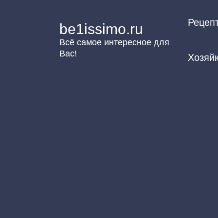
Перейти
Рецеп
к
be1issimo.ru
контенту
Всё самое интересное для
Вас!
Хозяй