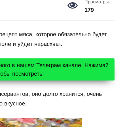
Просмотры
179
цепт мяса, которое обязательно будет
оле и уйдёт нарасхват.
ного в нашем Телеграм канале. Нажимай
тобы посмотреть!
нсервантов, оно долго хранится, очень
о вкусное.