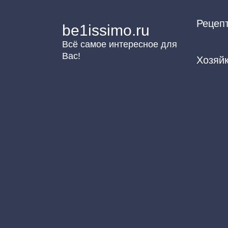
Перейти
Рецеп
к
be1issimo.ru
контенту
Всё самое интересное для
Вас!
Хозяй