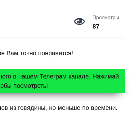
Просмотры
87
ое Вам точно понравится!
ного в нашем Телеграм канале. Нажимай
тобы посмотреть!
анов из говядины, но меньше по времени.