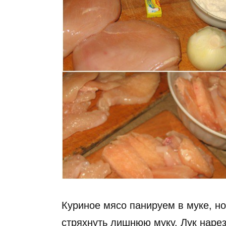
Куриное мясо панируем в муке, н
стряхнуть лишнюю муку. Лук нарез