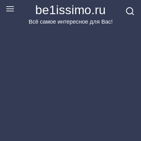
Перейти
be1issimo.ru
к
Всё самое интересное для Вас!
контенту