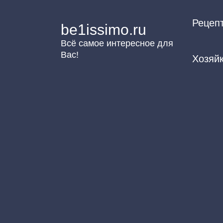
Перейти
Рецеп
к
be1issimo.ru
контенту
Всё самое интересное для
Вас!
Хозяй