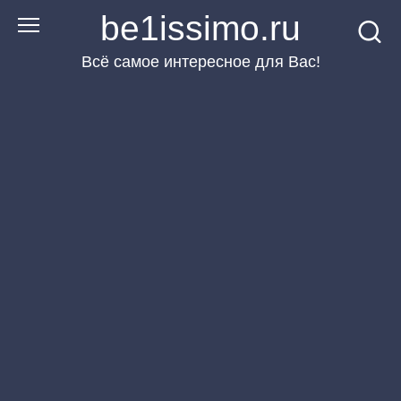
Перейти
be1issimo.ru
к
Всё самое интересное для Вас!
контенту