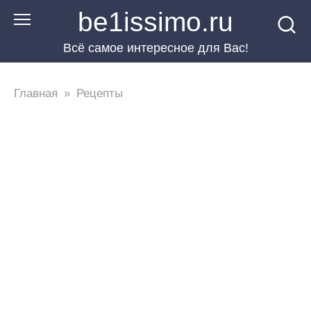
Перейти
be1issimo.ru
к
Всё самое интересное для Вас!
контенту
Главная
»
Рецепты