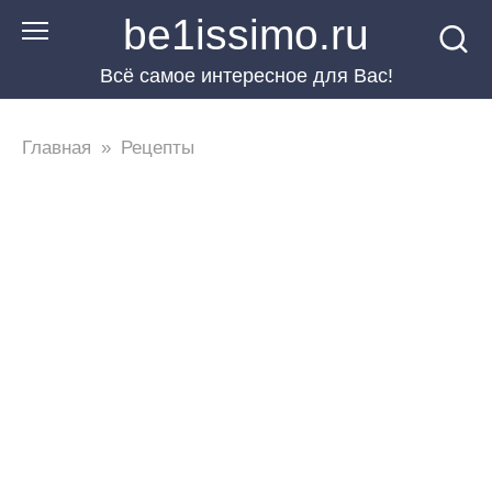
Перейти
be1issimo.ru
к
Всё самое интересное для Вас!
контенту
Главная
»
Рецепты