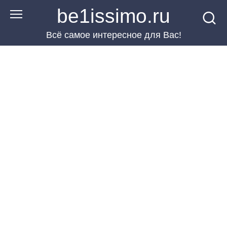
Перейти
be1issimo.ru
к
Всё самое интересное для Вас!
контенту