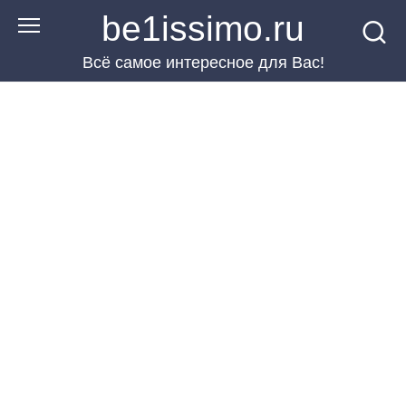
Перейти
be1issimo.ru
к
Всё самое интересное для Вас!
контенту