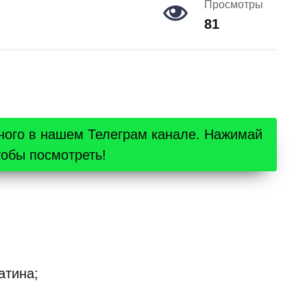
Просмотры
81
ного в нашем Телеграм канале. Нажимай
тобы посмотреть!
атина;