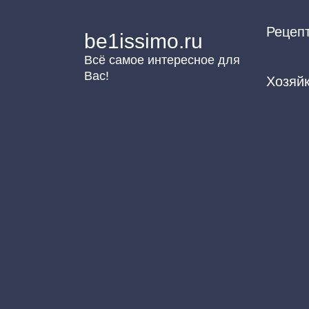
Перейти
Рецеп
к
be1issimo.ru
контенту
Всё самое интересное для
Вас!
Хозяй