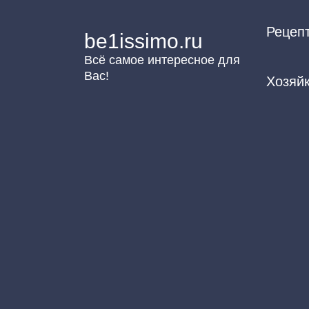
Перейти
Рецеп
к
be1issimo.ru
контенту
Всё самое интересное для
Вас!
Хозяй