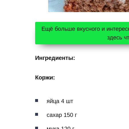
Ещё больше вкусного и интерес
здесь ч
Ингредиенты:
Коржи:
яйца 4 шт
сахар 150 г
мука 120 г