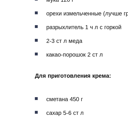
орехи измельченные (лучше гр
разрыхлитель 1 ч л с горкой
2-3 ст л меда
какао-порошок 2 ст л
Для приготовления крема:
сметана 450 г
сахар 5-6 ст л