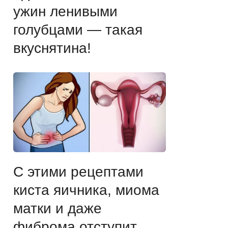
ужин ленивыми
голубцами — такая
вкуснятина!
С этими рецептами
киста яичника, миома
матки и даже
фиброма отступит