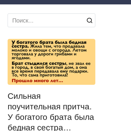
Search
for:
Сильная
поучительная притча.
У богатого брата была
бедная сестра…