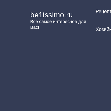
Перейти
Рецеп
к
be1issimo.ru
контенту
Всё самое интересное для
Вас!
Хозяй