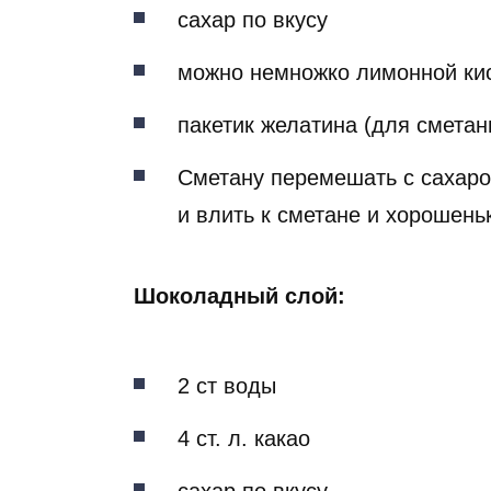
сахар по вкусу
можно немножко лимонной ки
пакетик желатина (для сметаны
Сметану перемешать с сахаро
и влить к сметане и хорошен
Шоколадный слой:
2 ст воды
4 ст. л. какао