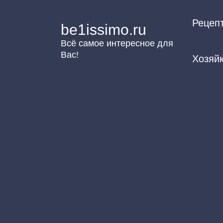
Перейти
Рецеп
к
be1issimo.ru
контенту
Всё самое интересное для
Вас!
Хозяй