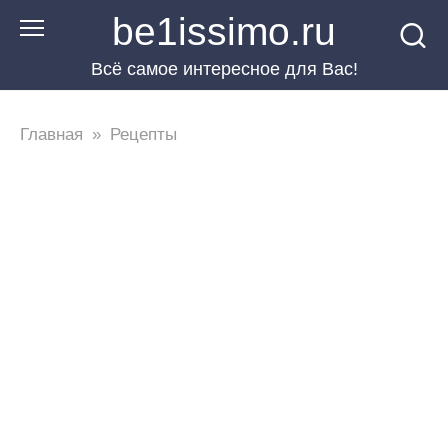
Перейти
be1issimo.ru
к
Всё самое интересное для Вас!
контенту
Главная
»
Рецепты