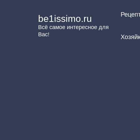
Перейти
Рецеп
к
be1issimo.ru
контенту
Всё самое интересное для
Вас!
Хозяй