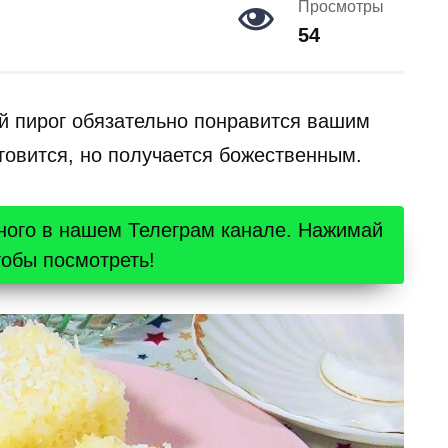
Просмотры
54
й пирог обязательно понравится вашим
товится, но получается божественным.
ного в нашем Телеграм канале. Нажимай
тобы посмотреть!