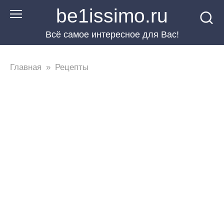
Перейти
be1issimo.ru
к
Всё самое интересное для Вас!
контенту
Главная
»
Рецепты