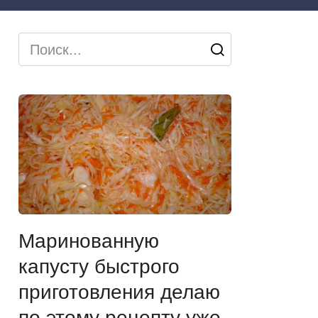
Search
for:
Маринованную
капусту быстрого
приготовления делаю
по этому рецепту уже