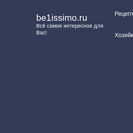
Перейти
Рецеп
к
be1issimo.ru
контенту
Всё самое интересное для
Вас!
Хозяй