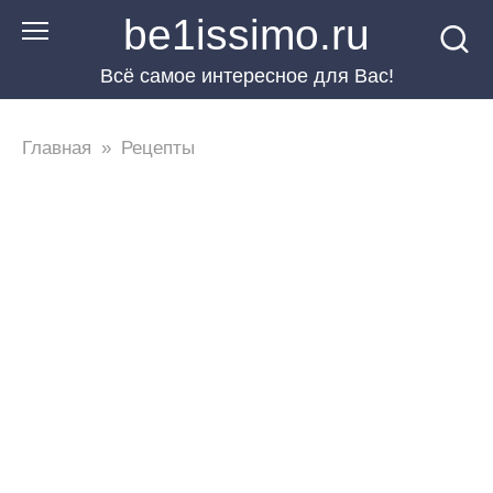
Перейти
be1issimo.ru
к
Всё самое интересное для Вас!
контенту
Главная
»
Рецепты