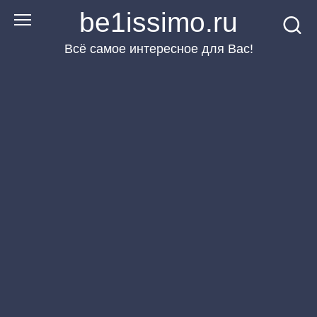
Перейти
be1issimo.ru
к
Всё самое интересное для Вас!
контенту