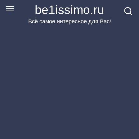
Перейти
be1issimo.ru
к
Всё самое интересное для Вас!
контенту