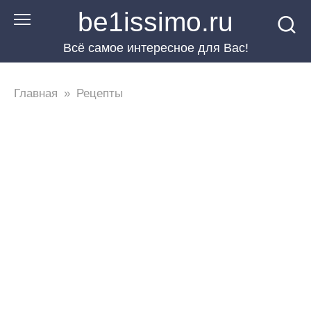
Перейти
be1issimo.ru
к
Всё самое интересное для Вас!
контенту
Главная
»
Рецепты