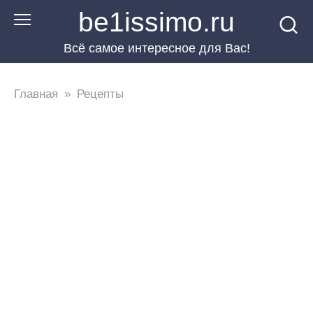
Перейти
be1issimo.ru
к
Всё самое интересное для Вас!
контенту
Главная
»
Рецепты