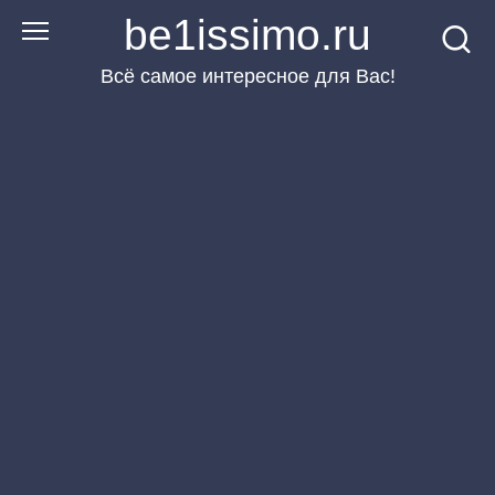
Перейти
be1issimo.ru
к
Всё самое интересное для Вас!
контенту