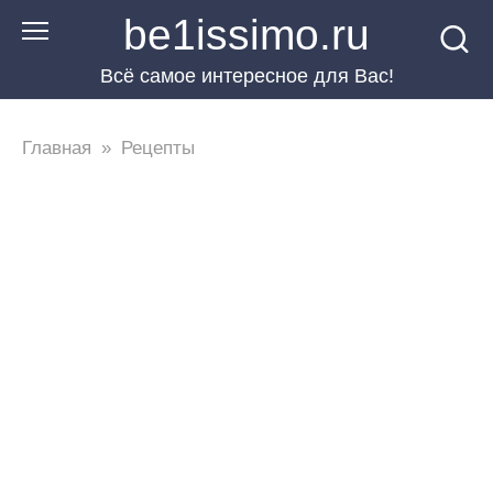
Перейти
be1issimo.ru
к
Всё самое интересное для Вас!
контенту
Главная
»
Рецепты