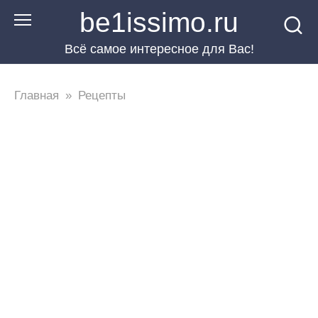
Перейти
be1issimo.ru
к
Всё самое интересное для Вас!
контенту
Главная
»
Рецепты