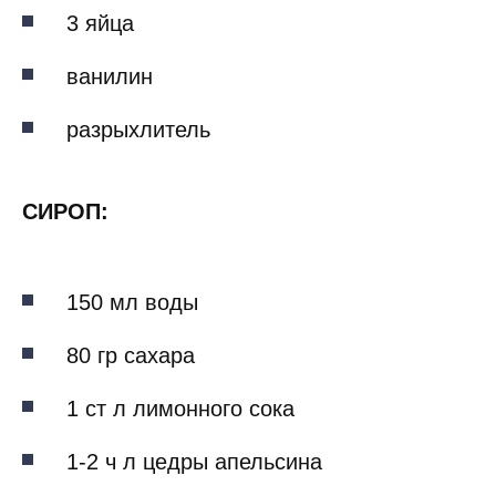
3 яйца
ванилин
разрыхлитель
СИРОП:
150 мл воды
80 гр сахара
1 ст л лимонного сока
1-2 ч л цедры апельсина