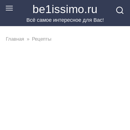
Перейти
be1issimo.ru
к
Всё самое интересное для Вас!
контенту
Главная
»
Рецепты