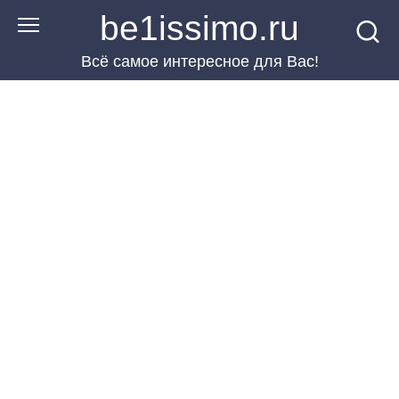
Перейти
be1issimo.ru
к
Всё самое интересное для Вас!
контенту