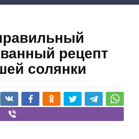
правильный
ванный рецепт
шей солянки