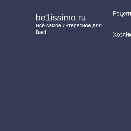
Перейти
Рецеп
к
be1issimo.ru
контенту
Всё самое интересное для
Вас!
Хозяй