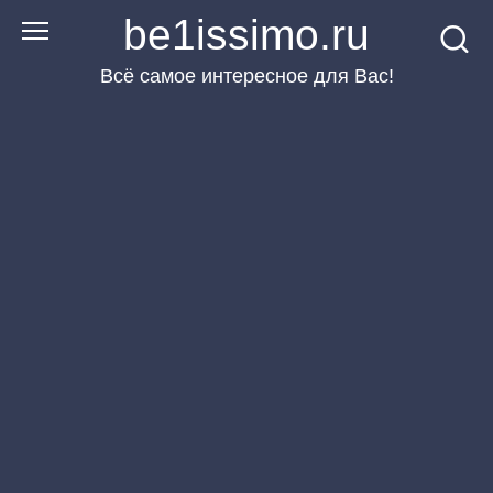
Перейти
be1issimo.ru
к
Всё самое интересное для Вас!
контенту