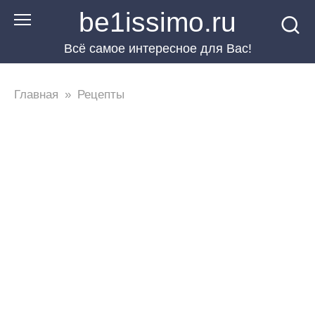
Перейти
be1issimo.ru
к
Всё самое интересное для Вас!
контенту
Главная
»
Рецепты