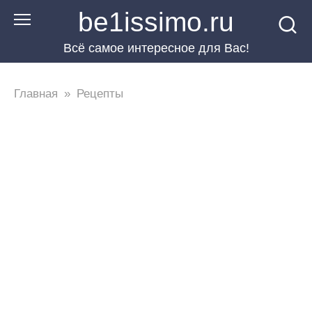
Перейти
be1issimo.ru
к
Всё самое интересное для Вас!
контенту
Главная
»
Рецепты