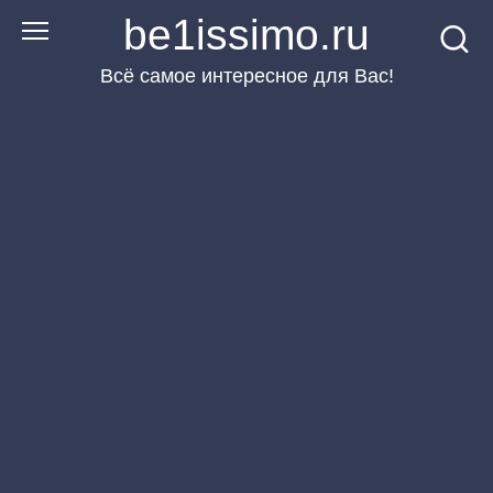
Перейти
be1issimo.ru
к
Всё самое интересное для Вас!
контенту