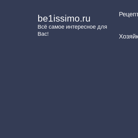
Перейти
Рецеп
к
be1issimo.ru
контенту
Всё самое интересное для
Вас!
Хозяй