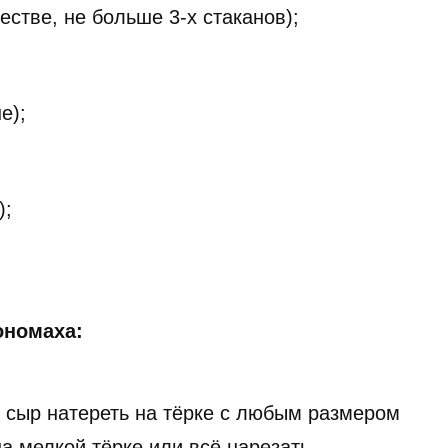
естве, не больше 3-х стаканов);
е);
);
ономаха:
 сыр натереть на тёрке с любым размером
на мелкой тёрке или всё нарезать