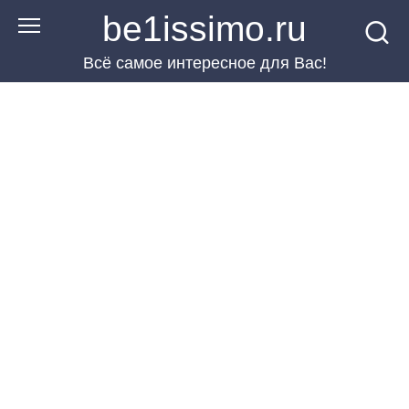
Перейти
be1issimo.ru
к
Всё самое интересное для Вас!
контенту