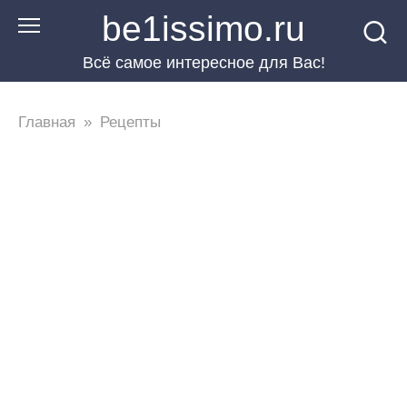
Перейти
be1issimo.ru
к
Всё самое интересное для Вас!
контенту
Главная
»
Рецепты