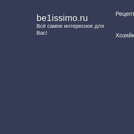
Перейти
Рецеп
к
be1issimo.ru
контенту
Всё самое интересное для
Вас!
Хозяй