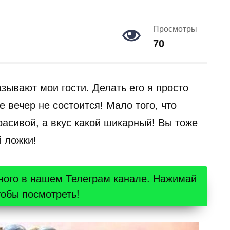
Просмотры
70
зывают мои гости. Делать его я просто
 вечер не состоится! Мало того, что
расивой, а вкус какой шикарный! Вы тоже
й ложки!
ного в нашем Телеграм канале. Нажимай
тобы посмотреть!